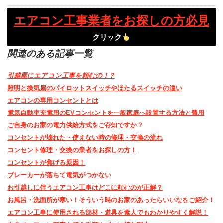
エアコン工事業者をお探しの方必見
クリック
関連のある記事一覧
引越屋にエアコン工事を頼むの！？
照明と換気扇のパイロットスイッチやほたるスイッチの違い
エアコンの専用コンセントとは
電気自動車充電用のEVコンセントを一般家庭へ設置する方法と費用
ご自身のお家の電力供給方式をご存知ですか？
コンセントが壊れた・使えない時の修理・交換の流れ
コンセント修理・交換の業者をお探しの方！
コンセントが焦げる原因！
ブレーカーが落ちて電気がつかない
お引越しに伴うエアコン工事はどこに頼むのが正解？
お風呂・洗面所が寒い！そういう時のお家のあったらいいなをご紹介！
エアコン工事に使用される部材・道具を素人でもわかりやすく解説！