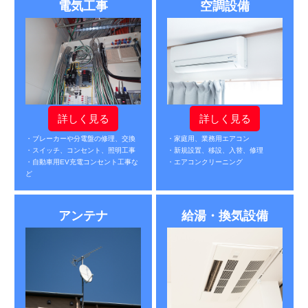
電気工事
空調設備
詳しく見る
詳しく見る
・ブレーカーや分電盤の修理、交換
・家庭用、業務用エアコン
・スイッチ、コンセント、照明工事
・新規設置、移設、入替、修理
・自動車用EV充電コンセント工事な
・エアコンクリーニング
ど
アンテナ
給湯・換気設備