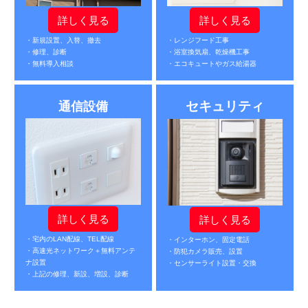
詳しく見る
詳しく見る
・新規設置、入替、撤去
・レンジフード工事
・修理、診断
・浴室換気扇、乾燥機工事
・無料導入相談
・エコキュートやガス給湯器
セキュリティ
通信設備
詳しく見る
詳しく見る
・宅内のLAN配線、TEL配線
・インターホン、固定電話
・高速光ネットワーク＋無料アンテ
・防犯カメラ販売、設置
ナ設置
・センサーライト設置・交換
・上記の修理、新設、増設、診断