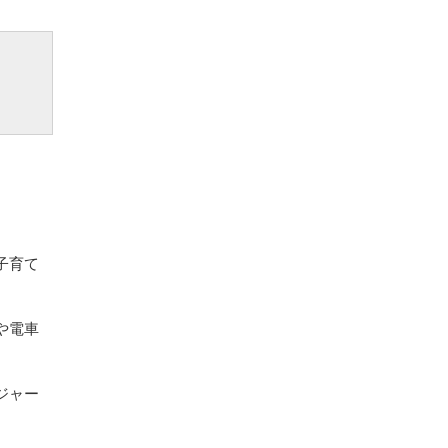
子育て
や電車
ジャー