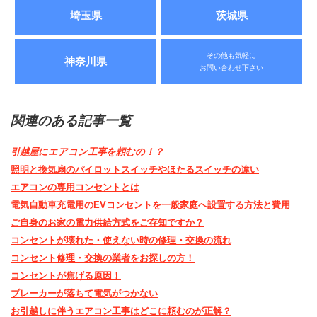
埼玉県
茨城県
その他も気軽に
神奈川県
お問い合わせ下さい
関連のある記事一覧
引越屋にエアコン工事を頼むの！？
照明と換気扇のパイロットスイッチやほたるスイッチの違い
エアコンの専用コンセントとは
電気自動車充電用のEVコンセントを一般家庭へ設置する方法と費用
ご自身のお家の電力供給方式をご存知ですか？
コンセントが壊れた・使えない時の修理・交換の流れ
コンセント修理・交換の業者をお探しの方！
コンセントが焦げる原因！
ブレーカーが落ちて電気がつかない
お引越しに伴うエアコン工事はどこに頼むのが正解？