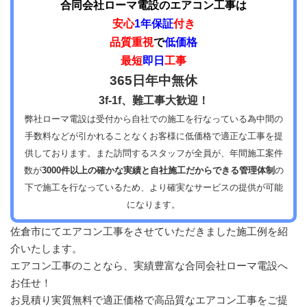
合同会社ローマ電設のエアコン工事は
安心
1年保証
付き
品質重視
で
低価格
最短
即日
工事
365日年中無休
3f-1f、難工事大歓迎！
弊社ローマ電設は受付から自社での施工を行なっている為中間の
手数料などが引かれることなくお客様に低価格で適正な工事を提
供しております。また訪問するスタッフが全員が、年間施工案件
数が
3000件以上の確かな実績と自社施工だからできる管理体制
の
下で施工を行なっているため、より確実なサービスの提供が可能
になります。
佐倉市にてエアコン工事をさせていただきました施工例を紹
介いたします。
エアコン工事のことなら、実績豊富な合同会社ローマ電設へ
お任せ！
お見積り実質無料で適正価格で高品質なエアコン工事をご提