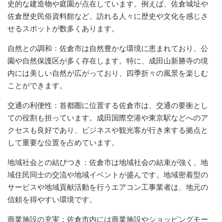
史的な建造物や庭園が点在しています。例えば、佐倉城址や
佐倉歴史民俗資料館など、訪れる人々に歴史や文化を感じさ
せるスポットが数多くあります。
自然との調和：佐倉市は自然豊かな環境に恵まれており、公
園や自然保護区が多く存在します。特に、成田山新勝寺の境
内には美しい自然が広がっており、四季折々の風景を楽しむ
ことができます。
交通の利便性：首都圏に位置する佐倉市は、交通の要衝とし
ての役割も担っています。成田国際空港や東京駅などへのア
クセスも良好であり、ビジネスや観光客が行き来する拠点と
して重要な位置を占めています。
地域社会との結びつき：佐倉市は地域社会の結束が強く、地
域住民同士の交流や地域イベントが盛んです。地域密着型の
サービスや地域貢献活動を行うエアコン工事業者は、地元の
信頼を得やすい環境です。
商業施設の充実：佐倉市内には商業施設やショッピングモー