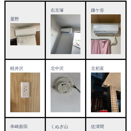
右京塚
鎌ケ谷
粟野
軽井沢
北中沢
北初富
串崎新田
くぬぎ山
佐津間