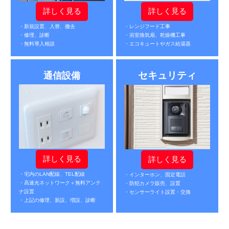
詳しく見る
詳しく見る
・新規設置、入替、撤去
・レンジフード工事
・修理、診断
・浴室換気扇、乾燥機工事
・無料導入相談
・エコキュートやガス給湯器
セキュリティ
通信設備
詳しく見る
詳しく見る
・宅内のLAN配線、TEL配線
・インターホン、固定電話
・高速光ネットワーク＋無料アンテ
・防犯カメラ販売、設置
ナ設置
・センサーライト設置・交換
・上記の修理、新設、増設、診断