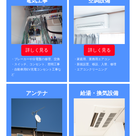
電気工事
空調設備
詳しく見る
詳しく見る
・ブレーカーや分電盤の修理、交換
・家庭用、業務用エアコン
・スイッチ、コンセント、照明工事
・新規設置、移設、入替、修理
・自動車用EV充電コンセント工事な
・エアコンクリーニング
ど
アンテナ
給湯・換気設備