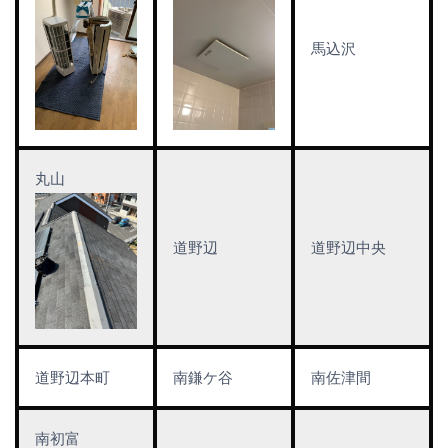
馬込沢
丸山
道野辺
道野辺中央
道野辺本町
南鎌ケ谷
南佐津間
南初富