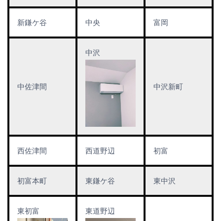
新鎌ケ谷
中央
富岡
中沢
中佐津間
中沢新町
西佐津間
西道野辺
初富
初富本町
東鎌ケ谷
東中沢
東初富
東道野辺