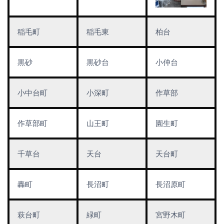
稲毛町
稲毛東
柏台
黒砂
黒砂台
小仲台
小中台町
小深町
作草部
作草部町
山王町
園生町
千草台
天台
天台町
轟町
長沼町
長沼原町
萩台町
緑町
宮野木町