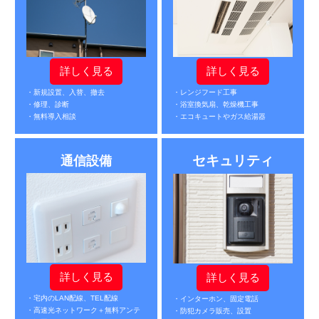
詳しく見る
詳しく見る
・新規設置、入替、撤去
・レンジフード工事
・修理、診断
・浴室換気扇、乾燥機工事
・無料導入相談
・エコキュートやガス給湯器
セキュリティ
通信設備
詳しく見る
詳しく見る
・宅内のLAN配線、TEL配線
・インターホン、固定電話
・高速光ネットワーク＋無料アンテ
・防犯カメラ販売、設置