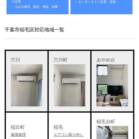
ナ設置
・センサーライト設置・交換
・上記の修理、新設、増設、診断
千葉市稲毛区対応地域一覧
穴川
穴川町
あやめ台
稲毛台町
稲丘町
稲毛
漏電修理
エアコン取り外し