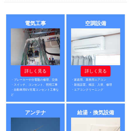
電気工事
空調設備
詳しく見る
詳しく見る
・ブレーカーや分電盤の修理、交換
・家庭用、業務用エアコン
・スイッチ、コンセント、照明工事
・新規設置、移設、入替、修理
・自動車用EV充電コンセント工事な
・エアコンクリーニング
ど
アンテナ
給湯・換気設備