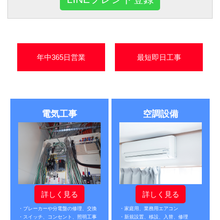
年中365日営業
最短即日工事
電気工事
空調設備
詳しく見る
詳しく見る
・ブレーカーや分電盤の修理、交換
・家庭用、業務用エアコン
・スイッチ、コンセント、照明工事
・新規設置、移設、入替、修理