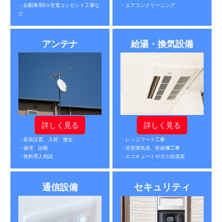
・自動車用EV充電コンセント工事な
・エアコンクリーニング
ど
アンテナ
給湯・換気設備
詳しく見る
詳しく見る
・新規設置、入替、撤去
・レンジフード工事
・修理、診断
・浴室換気扇、乾燥機工事
・無料導入相談
・エコキュートやガス給湯器
セキュリティ
通信設備