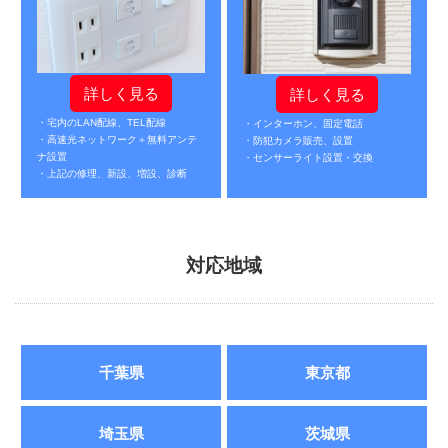
詳しく見る
詳しく見る
・宅内のLAN配線、TEL配線
・インターホン、固定電話
・高速光ネットワーク＋無料アンテ
・防犯カメラ販売、設置
ナ設置
・センサーライト設置・交換
・上記の修理、新設、増設、診断
対応地域
千葉県
東京都
埼玉県
茨城県