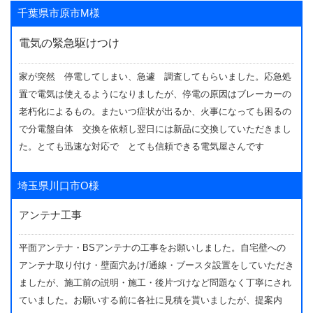
千葉県市原市M様
電気の緊急駆けつけ
家が突然 停電してしまい、急遽 調査してもらいました。応急処
置で電気は使えるようになりましたが、停電の原因はブレーカーの
老朽化によるもの。またいつ症状が出るか、火事になっても困るの
で分電盤自体 交換を依頼し翌日には新品に交換していただきまし
た。とても迅速な対応で とても信頼できる電気屋さんです
埼玉県川口市O様
アンテナ工事
平面アンテナ・BSアンテナの工事をお願いしました。自宅壁への
アンテナ取り付け・壁面穴あけ/通線・ブースタ設置をしていただき
ましたが、施工前の説明・施工・後片づけなど問題なく丁寧にされ
ていました。お願いする前に各社に見積を貰いましたが、提案内