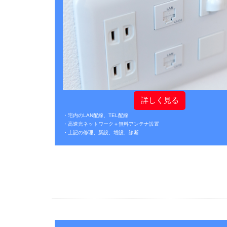
詳しく見る
・宅内のLAN配線、TEL配線
・高速光ネットワーク＋無料アンテナ設置
・上記の修理、新設、増設、診断