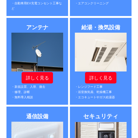
・自動車用EV充電コンセント工事な
・エアコンクリーニング
ど
アンテナ
給湯・換気設備
詳しく見る
詳しく見る
・新規設置、入替、撤去
・レンジフード工事
・修理、診断
・浴室換気扇、乾燥機工事
・無料導入相談
・エコキュートやガス給湯器
セキュリティ
通信設備