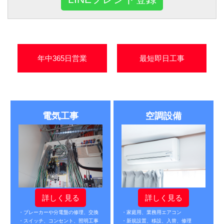
年中365日営業
最短即日工事
電気工事
空調設備
詳しく見る
詳しく見る
・ブレーカーや分電盤の修理、交換
・家庭用、業務用エアコン
・スイッチ、コンセント、照明工事
・新規設置、移設、入替、修理