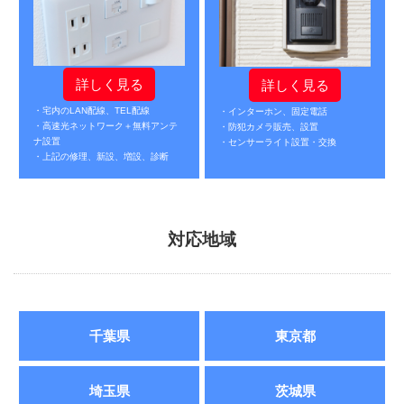
詳しく見る
詳しく見る
・宅内のLAN配線、TEL配線
・インターホン、固定電話
・高速光ネットワーク＋無料アンテ
・防犯カメラ販売、設置
ナ設置
・センサーライト設置・交換
・上記の修理、新設、増設、診断
対応地域
千葉県
東京都
埼玉県
茨城県