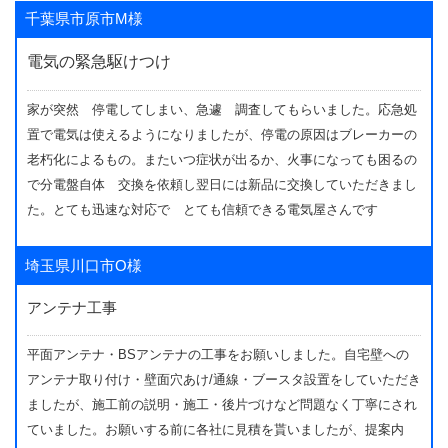
千葉県市原市M様
電気の緊急駆けつけ
家が突然 停電してしまい、急遽 調査してもらいました。応急処
置で電気は使えるようになりましたが、停電の原因はブレーカーの
老朽化によるもの。またいつ症状が出るか、火事になっても困るの
で分電盤自体 交換を依頼し翌日には新品に交換していただきまし
た。とても迅速な対応で とても信頼できる電気屋さんです
埼玉県川口市O様
アンテナ工事
平面アンテナ・BSアンテナの工事をお願いしました。自宅壁への
アンテナ取り付け・壁面穴あけ/通線・ブースタ設置をしていただき
ましたが、施工前の説明・施工・後片づけなど問題なく丁寧にされ
ていました。お願いする前に各社に見積を貰いましたが、提案内