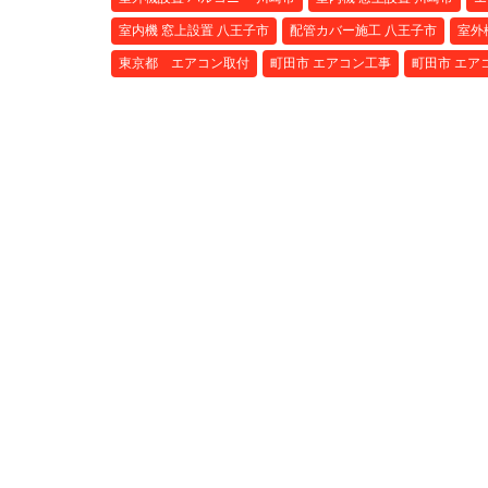
室内機 窓上設置 八王子市
配管カバー施工 八王子市
室外
東京都 エアコン取付
町田市 エアコン工事
町田市 エア