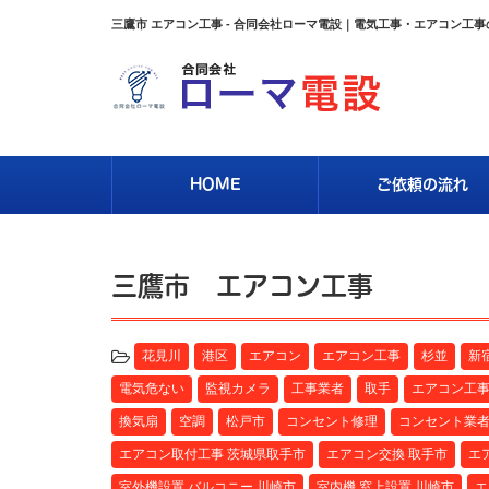
三鷹市 エアコン工事 - 合同会社ローマ電設｜電気工事・エアコン工
HOME
ご依頼の流れ
三鷹市 エアコン工事
花見川
港区
エアコン
エアコン工事
杉並
新
電気危ない
監視カメラ
工事業者
取手
エアコン工
換気扇
空調
松戸市
コンセント修理
コンセント業
エアコン取付工事 茨城県取手市
エアコン交換 取手市
エ
室外機設置 バルコニー 川崎市
室内機 窓上設置 川崎市
エ