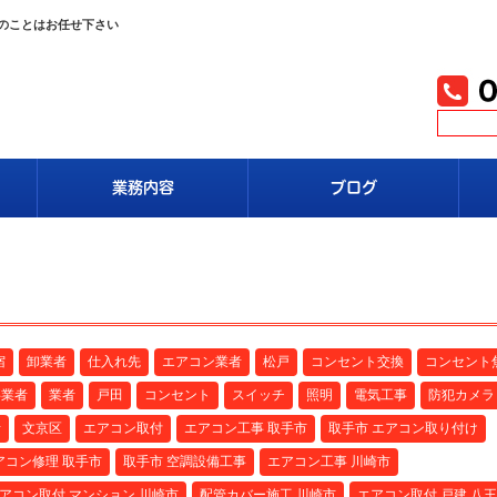
事のことはお任せ下さい
業務内容
ブログ
宿
卸業者
仕入れ先
エアコン業者
松戸
コンセント交換
コンセント
事業者
業者
戸田
コンセント
スイッチ
照明
電気工事
防犯カメラ
者
文京区
エアコン取付
エアコン工事 取手市
取手市 エアコン取り付け
アコン修理 取手市
取手市 空調設備工事
エアコン工事 川崎市
アコン取付 マンション 川崎市
配管カバー施工 川崎市
エアコン取付 戸建 八