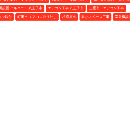
機設置 バルコニー 八王子市
エアコン工事 八王子市
三鷹市 エアコン工事
コン取付
町田市 エアコン取り外し
相模原市
狭小スペース工事
室外機設