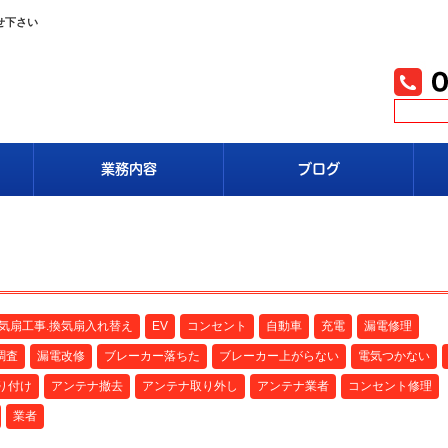
せ下さい
業務内容
ブログ
換気扇工事.換気扇入れ替え
EV
コンセント
自動車
充電
漏電修理
調査
漏電改修
ブレーカー落ちた
ブレーカー上がらない
電気つかない
り付け
アンテナ撤去
アンテナ取り外し
アンテナ業者
コンセント修理
業者