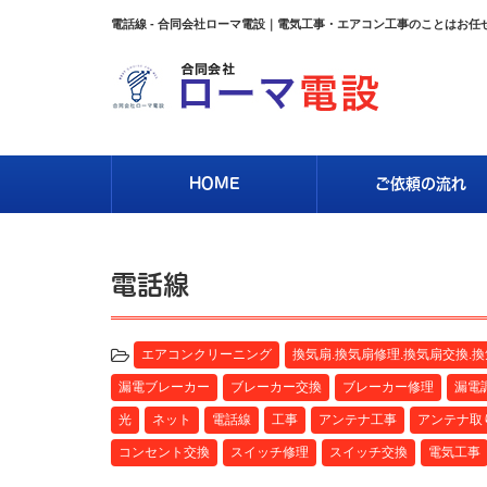
電話線 - 合同会社ローマ電設｜電気工事・エアコン工事のことはお任
HOME
ご依頼の流れ
電話線
エアコンクリーニング
換気扇.換気扇修理.換気扇交換.
漏電ブレーカー
ブレーカー交換
ブレーカー修理
漏電
光
ネット
電話線
工事
アンテナ工事
アンテナ取
コンセント交換
スイッチ修理
スイッチ交換
電気工事