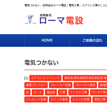
電気つかない - 合同会社ローマ電設｜電気工事・エアコン工事のこと
HOME
ご依頼の流れ
電気つかない
エアコンクリーニング
換気扇.換気扇修理.換気扇交換.
漏電ブレーカー
ブレーカー交換
ブレーカー修理
漏電
光
ネット
電話線
工事
アンテナ工事
アンテナ取
コンセント交換
スイッチ修理
スイッチ交換
電気工事