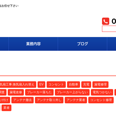
はお任せ下さい
業務内容
ブログ
換気扇工事.換気扇入れ替え
EV
コンセント
自動車
充電
漏電修理
調査
漏電改修
ブレーカー落ちた
ブレーカー上がらない
電気つかない
り付け
アンテナ撤去
アンテナ取り外し
アンテナ業者
コンセント修理
業者