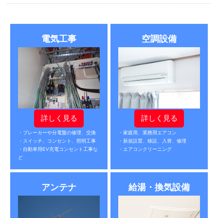
電気工事
空調設備
詳しく見る
詳しく見る
・ブレーカーや分電盤の修理、交換
・家庭用、業務用エアコン
・スイッチ、コンセント、照明工事
・新規設置、移設、入替、修理
・自動車用EV充電コンセント工事な
・エアコンクリーニング
ど
アンテナ
給湯・換気設備