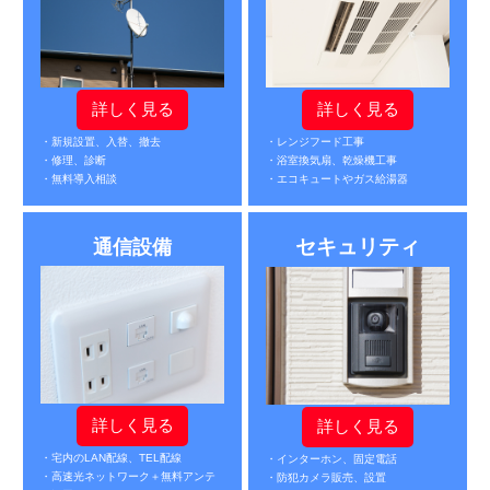
詳しく見る
詳しく見る
・新規設置、入替、撤去
・レンジフード工事
・修理、診断
・浴室換気扇、乾燥機工事
・無料導入相談
・エコキュートやガス給湯器
セキュリティ
通信設備
詳しく見る
詳しく見る
・宅内のLAN配線、TEL配線
・インターホン、固定電話
・高速光ネットワーク＋無料アンテ
・防犯カメラ販売、設置