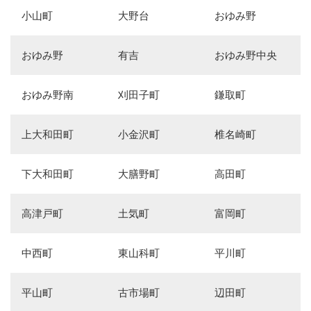
小山町
大野台
おゆみ野
おゆみ野
有吉
おゆみ野中央
おゆみ野南
刈田子町
鎌取町
上大和田町
小金沢町
椎名崎町
下大和田町
大膳野町
高田町
高津戸町
土気町
富岡町
中西町
東山科町
平川町
平山町
古市場町
辺田町